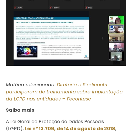
Matéria relacionada:
Diretoria e Sindiconts
participaram de treinamento sobre implantação
da LGPD nas entidades – Fecontesc
Saiba mais
A Lei Geral de Proteção de Dados Pessoais
(LGPD),
Lei nº 13.709, de 14 de agosto de 2018
,