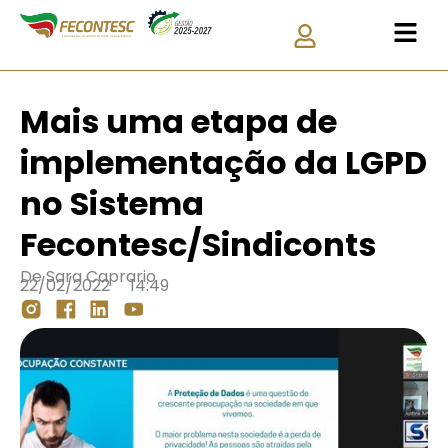
Mais uma etapa de
implementação da LGPD
no Sistema
Fecontesc/Sindiconts
De
Sara Caprario
22/02/2022
14:49