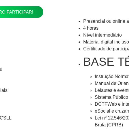
O PARTICIPAR!
Presencial ou online a
4 horas
Nível intermediário
Material digital incluso
Certificado de partici
BASE T
b
Instrução Normat
Manual de Orien
iais
Leiautes e even
Sistema Público 
DCTFWeb e integ
eSocial e cruzam
 CSLL
Lei nº 12.546/20
Bruta (CPRB)