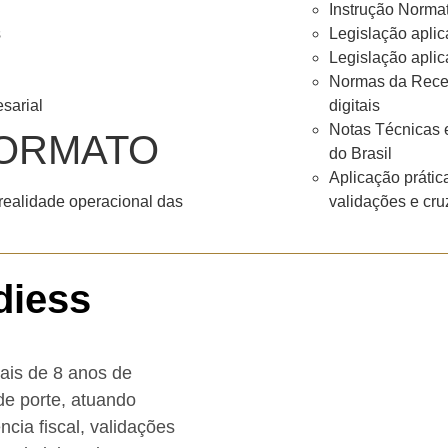
Instrução Normat
s
Legislação aplic
Legislação apli
Normas da Recei
sarial
digitais
Notas Técnicas e
ORMATO
do Brasil
Aplicação prátic
 realidade operacional das
validações e cru
diess
mais de 8 anos de
e porte, atuando
ncia fiscal, validações