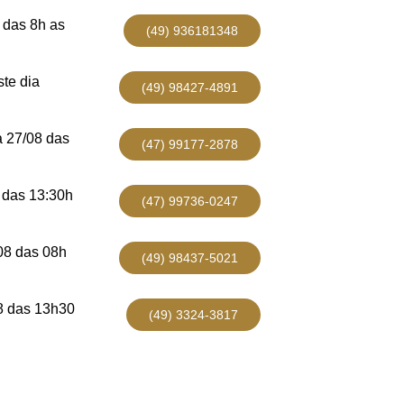
das 8h as
(49) 936181348
te dia
(49) 98427-4891
 27/08 das
(47) 99177-2878
 das 13:30h
(47) 99736-0247
08 das 08h
(49) 98437-5021
8 das 13h30
(49) 3324-3817