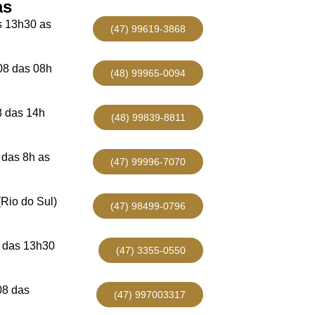
as
s 13h30 as
(47) 99619-3868
08 das 08h
(48) 99965-0094
 das 14h
(48) 99839-8811
das 8h as
(47) 99996-7070
(Rio do Sul)
(47) 98499-0796
 das 13h30
(47) 3355-0550
08 das
(47) 997003317