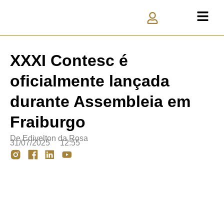
XXXI Contesc é
oficialmente lançada
durante Assembleia em
Fraiburgo
De
Edivelton da Rosa
31/07/2025
12:55