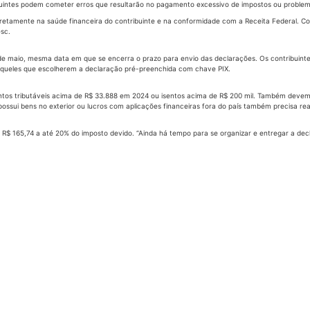
ibuintes podem cometer erros que resultarão no pagamento excessivo de impostos ou problem
etamente na saúde financeira do contribuinte e na conformidade com a Receita Federal. Con
esc.
0 de maio, mesma data em que se encerra o prazo para envio das declarações. Os contribui
e aqueles que escolherem a declaração pré-preenchida com chave PIX.
tos tributáveis acima de R$ 33.888 em 2024 ou isentos acima de R$ 200 mil. Também devem 
ossui bens no exterior ou lucros com aplicações financeiras fora do país também precisa rea
de R$ 165,74 a até 20% do imposto devido. “Ainda há tempo para se organizar e entregar a d