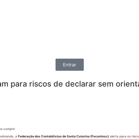
Entrar
rtam para riscos de declarar sem orien
ão cumprir
.
roximando, a
Federação dos Contabilistas de Santa Catarina (Fecontesc)
alerta para os risc