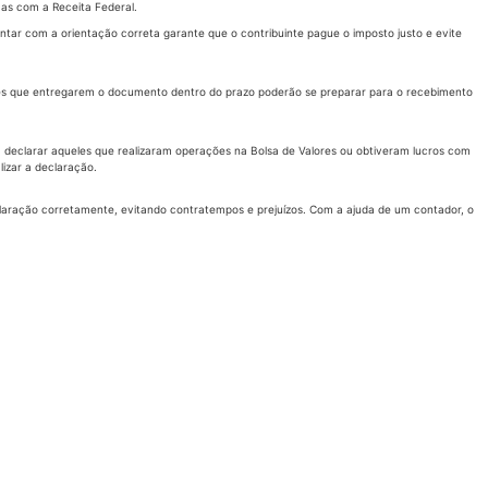
as com a Receita Federal.
tar com a orientação correta garante que o contribuinte pague o imposto justo e evite
ntes que entregarem o documento dentro do prazo poderão se preparar para o recebimento
declarar aqueles que realizaram operações na Bolsa de Valores ou obtiveram lucros com
lizar a declaração.
eclaração corretamente, evitando contratempos e prejuízos. Com a ajuda de um contador, o