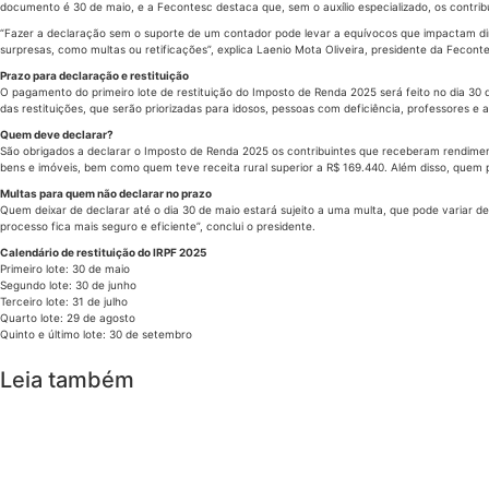
documento é 30 de maio, e a Fecontesc destaca que, sem o auxílio especializado, os contr
“Fazer a declaração sem o suporte de um contador pode levar a equívocos que impactam dir
surpresas, como multas ou retificações”, explica Laenio Mota Oliveira, presidente da Fecont
Prazo para declaração e restituição
O pagamento do primeiro lote de restituição do Imposto de Renda 2025 será feito no dia 3
das restituições, que serão priorizadas para idosos, pessoas com deficiência, professores 
Quem deve declarar?
São obrigados a declarar o Imposto de Renda 2025 os contribuintes que receberam rendimen
bens e imóveis, bem como quem teve receita rural superior a R$ 169.440. Além disso, quem p
Multas para quem não declarar no prazo
Quem deixar de declarar até o dia 30 de maio estará sujeito a uma multa, que pode variar 
processo fica mais seguro e eficiente”, conclui o presidente.
Calendário de restituição do IRPF 2025
Primeiro lote: 30 de maio
Segundo lote: 30 de junho
Terceiro lote: 31 de julho
Quarto lote: 29 de agosto
Quinto e último lote: 30 de setembro
Leia também