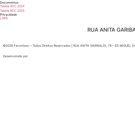
Documentos
Tabela RCC 2024
Tabela RCC 2025
Privacidade
LGPD
RUA ANITA GARIBA
©2026 Fecontesc – Todos Direitos Reservados | RUA ANITA GARIBALDI, 79 – ED MIGUEL 
Desenvolvido por
Entrar
A senha deve ter no mínimo 8 caracteres de números e letras, conter pelo menos 1 letra ma