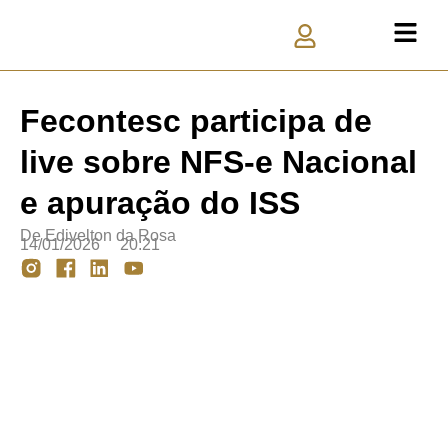
Fecontesc participa de
live sobre NFS-e Nacional
e apuração do ISS
De
Edivelton da Rosa
14/01/2026
20:21