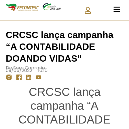
CRCSC lança campanha
“A CONTABILIDADE
DOANDO VIDAS”
De
Sara Caprario
09/05/2022
16:10
CRCSC lança
campanha “A
CONTABILIDADE