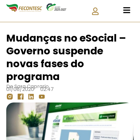
Mudanças no eSocial –
Governo suspende
novas fases do
programa
De
Sara Caprario
01/08/2020
02:47