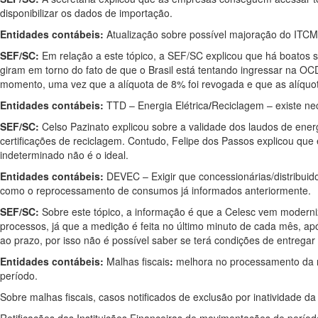
disponibilizar os dados de importação.
Entidades contábeis:
Atualização sobre possível majoração do ITC
SEF/SC:
Em relação a este tópico, a SEF/SC explicou que há boatos 
giram em torno do fato de que o Brasil está tentando ingressar na OC
momento, uma vez que a alíquota de 8% foi revogada e que as alíquo
Entidades contábeis:
TTD – Energia Elétrica
/
Reciclagem – existe ne
SEF/SC:
Celso Pazinato explicou sobre a validade dos laudos de ener
certificações de reciclagem. Contudo, Felipe dos Passos explicou que
indeterminado não é o ideal.
Entidades contábeis:
DEVEC – Exigir que concessionárias/distribuid
como o reprocessamento de consumos já informados anteriormente.
SEF/SC:
Sobre este tópico, a informação é que a Celesc vem moderni
processos, já que a medição é feita no último minuto de cada mês, a
ao prazo, por isso não é possível saber se terá condições de entregar
Entidades contábeis:
Malhas fiscais
:
melhora no processamento da ma
período.
Sobre malhas fiscais, casos notificados de exclusão por inatividade 