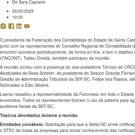
De
Sara Caprario
26/02/2025
19:25
O presidente da Federação dos Contabilistas do Estado de Santa Catar
junto com os representantes do Conselho Regional de Contabilidade 
encontro acontece periodicamente, de forma on-line, e tem o objetiv
(CNCONT), Tadeu Oneda, também participou da reunião.
A reunião contou com a presença do vice-presidente Técnico do CRCSC
Alcebíades da Rosa Schefer; do presidente do Sescon Grande Florianó
Gestão de Administração Tributária da SEF/SC, Felipe dos Passos, alé
Schinaider e Édio Silveira.
Laenio ressaltou a representatividade da Fecontesc em todo o Estado
envolvidos. Todos os representantes fizeram o uso da palavra para ag
auditores fiscais da SEF/SC.
Tópicos abordados durante a reunião
Entidades contábeis:
Solicitação para que a Sefaz/SC envie notifica
o DTEC de todas as empresas para tomar conhecimento das notificaç