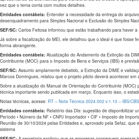
vez que o tema conta com muitos detalhes.
Entidades contábeis:
Entender a necessidade da entrega do arquivo S
desenquadramento para Simples Nacional e Exclusão do Simples Nac
SEF/SC:
Carlos Feitosa informou que estão trabalhando para haver a 
Já sobre a fiscalização do MEI, ele detalhou que o ideal é que fosse f
forma abrangente.
Entidades contábeis:
Atualização do Andamento da Extinção da DIME
Contribuinte (MOC) para o Imposto de Bens e Serviços (IBS) e previs
SEF/SC:
Assunto amplamente debatido, a Extinção da DIME e validaçã
Marcos Domingues, relatou que o projeto piloto deverá acontecer em ab
Sobre a atualização do Manual de Orientação do Contribuinte (MOC) p
técnica importante sendo publicada em março. Enquanto isso, o estad
Notas técnicas, acesse:
RT – Nota Técnica 2024.002 v.1.10 – IBS/CB
Entidades contábeis:
Relatório das DIs: sugestão de disponibilizar 
Período • Número da NF • CNPJ Importador • CIF • Imposto de Importa
Reunião de 30/10/2024 pelas Entidades e, aprovado pela Sefaz, que e
sistema
SEF/SC:
A secretaria explicou que as empresas conseguem acessar 