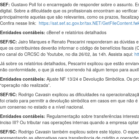
SEF:
Gustavo Poll foi o encarregado de responder sobre o assunto. E
digital. Sobre a dificuldade que os profissionais encontram ao verif
principalmente aquelas que são relevantes, como os prazos, fiscalizaç
Confira nesse link:
https://sat.sef.sc.gov.br/tax.NET/GetFileContent
Entidades contábeis:
cBenef e relatórios detalhados
SEF/SC:
Jairo Marques e Renato Pescarini responderam as dúvidas em 
que os contribuintes deverão informar o código de benefícios fiscais (
no canal do CRCSC do Youtube, no dia 26/02, às 14h. Assista aqui:
ht
Já sobre os relatórios detalhados, Pescarini explicou que estão envi
não conformidade, o que já está ocorrendo há algum tempo para auxilia
Entidades contábeis:
Ajuste NF 13/24 e Devolução Simbólica. Os prof
“operação não realizada”.
SEF/SC:
Rodrigo Cavasin explicou as dificuldades na operacionalizaçã
foi criado para permitir a devolução simbólica em casos em que não é
um consenso no estado e a nível nacional.
Entidades contábeis:
Regulamentação sobre transferências interestad
inciso III? Ou tributar nas operações internas quando a empresa opt
SEF/SC:
Rodrigo Cavasin também explicou sobre este tópico. O especi
apresentando as alternativas para transferência de crédito e operaçõ