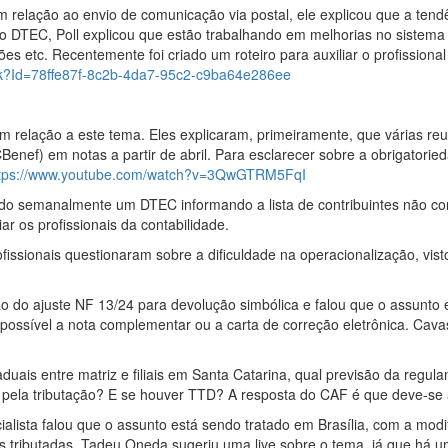
m relação ao envio de comunicação via postal, ele explicou que a tend
icar o DTEC, Poll explicou que estão trabalhando em melhorias no sis
ões etc. Recentemente foi criado um roteiro para auxiliar o profission
.fwk?Id=78ffe87f-8c2b-4da7-95c2-c9ba64e286ee
relação a este tema. Eles explicaram, primeiramente, que várias reun
CBenef) em notas a partir de abril. Para esclarecer sobre a obrigatori
tps://www.youtube.com/watch?v=3QwGTRM5FqI
ando semanalmente um DTEC informando a lista de contribuintes não co
r os profissionais da contabilidade.
issionais questionaram sobre a dificuldade na operacionalização, vist
o do ajuste NF 13/24 para devolução simbólica e falou que o assunto e
 possível a nota complementar ou a carta de correção eletrônica. Cava
uais entre matriz e filiais em Santa Catarina, qual previsão da regul
ar pela tributação? E se houver TTD? A resposta do CAF é que deve-se
alista falou que o assunto está sendo tratado em Brasília, com a mod
es tributadas. Tadeu Oneda sugeriu uma live sobre o tema, já que há u