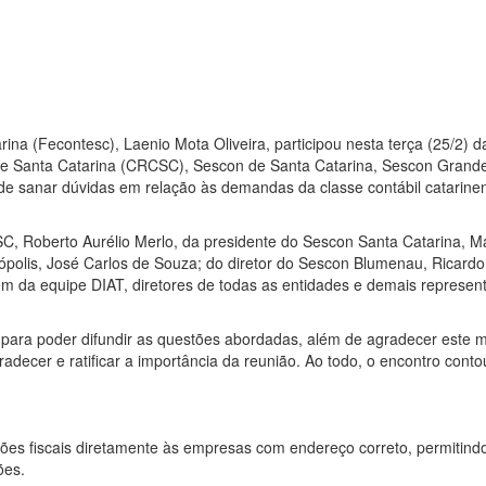
ina (Fecontesc), Laenio Mota Oliveira, participou nesta terça (25/2)
de Santa Catarina (CRCSC), Sescon de Santa Catarina, Sescon Grande
o de sanar dúvidas em relação às demandas da classe contábil catarin
, Roberto Aurélio Merlo, da presidente do Sescon Santa Catarina, Ma
polis, José Carlos de Souza; do diretor do Sescon Blumenau, Ricardo
m da equipe DIAT, diretores de todas as entidades e demais represent
 para poder difundir as questões abordadas, além de agradecer este 
radecer e ratificar a importância da reunião. Ao todo, o encontro co
ções fiscais diretamente às empresas com endereço correto, permitind
ões.