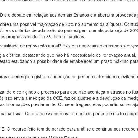
MD e o debate em relação aos demais Estados e a abertura provocada
sobre uma possível majoração de 20% no aumento da alíquota. Contud
DE e os critérios de admissão do país exigem que alíquota seja de 20%
tas progressivas de 1 a 8% foram mantidas.
cessidade de renovação anual? Existem empresas oferecendo serviços 
gia elétrica, destacando que não há necessidade de renovação anual,
 estão estudando a possibilidade de estabelecer um prazo máximo para 
oras de energia registrem a medição no período determinado, evitand
zando e corrigindo o processo para que não aconteçam atrasos no fut
pós isso envia a medição da CCE, faz os ajustes e a devolução da med
 as informações previamente. Ou se entregues, elas poderão sofrer aju
lha fiscal. Os reprocessamentos retroagindo período é muito complica
da IE. O recurso feito tem demorado para análise e continuamos receb