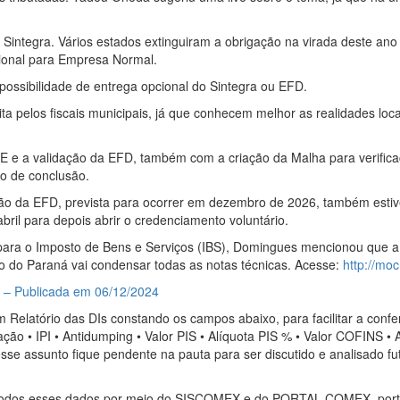
integra. Vários estados extinguiram a obrigação na virada deste ano 
ional para Empresa Normal.
possibilidade de entrega opcional do Sintegra ou EFD.
eita pelos fiscais municipais, já que conhecem melhor as realidades loc
 e a validação da EFD, também com a criação da Malha para verific
ão de conclusão.
o da EFD, prevista para ocorrer em dezembro de 2026, também estiver
ril para depois abrir o credenciamento voluntário.
ara o Imposto de Bens e Serviços (IBS), Domingues mencionou que a a
o do Paraná vai condensar todas as notas técnicas. Acesse:
http://moc
S – Publicada em 06/12/2024
um Relatório das DIs constando os campos abaixo, para facilitar a con
ção • IPI • Antidumping • Valor PIS • Alíquota PIS % • Valor COFINS
sse assunto fique pendente na pauta para ser discutido e analisado 
todos esses dados por meio do SISCOMEX e do PORTAL COMEX, porta