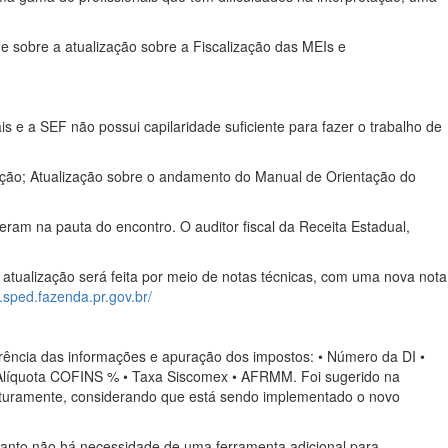
e sobre a atualização sobre a Fiscalização das MEIs e
ais e a SEF não possui capilaridade suficiente para fazer o trabalho de
ação; Atualização sobre o andamento do Manual de Orientação do
am na pauta do encontro. O auditor fiscal da Receita Estadual,
tualização será feita por meio de notas técnicas, com uma nova nota
.sped.fazenda.pr.gov.br/
ferência das informações e apuração dos impostos: • Número da DI •
 • Alíquota COFINS % • Taxa Siscomex • AFRMM. Foi sugerido na
futuramente, considerando que está sendo implementado o novo
nto não há necessidade de uma ferramenta adicional para