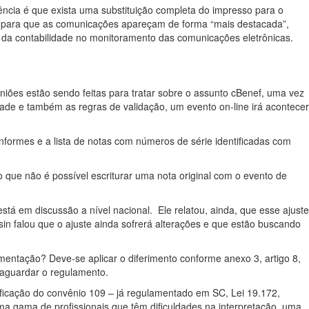
ência é que exista uma substituição completa do impresso para o
tema para que as comunicações apareçam de forma “mais destacada”,
al da contabilidade no monitoramento das comunicações eletrônicas.
iões estão sendo feitas para tratar sobre o assunto cBenef, uma vez
edade e também as regras de validação, um evento on-line irá acontecer
nformes e a lista de notas com números de série identificadas com
o que não é possível escriturar uma nota original com o evento de
stá em discussão a nível nacional. Ele relatou, ainda, que esse ajuste
sin falou que o ajuste ainda sofrerá alterações e que estão buscando
amentação? Deve-se aplicar o diferimento conforme anexo 3, artigo 8,
 aguardar o regulamento.
ificação do convênio 109 – já regulamentado em SC, Lei 19.172,
ma gama de profissionais que têm dificuldades na interpretação, uma