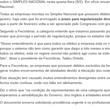
sobre o SIMPLES NACIONAL nesta quarta-feira (9/2). Em ofício encami
Nacional.
Todas as empresas inscritas no Simples Nacional que possuem débitos
janeiro, haja visto que foi prorrogado
o prazo para regularização dos
que a partir de fevereiro volta a ser apreciado pelo Congresso com g
Segundo a Feconbras, a categoria entende que estamos passando por
maior que prorroga o período de regularização, porque os estados nã
“Nosso entendimento é que para todos os efeitos a empresa está no r
porque o sistema não tem como garantir que daqui a três meses a empre
todos os efeitos, está no regime normal não poderá agir como se estiv
fato”, disse o presidente da Feconbras, Tadeu Oneda.
Para a Feconbras, as empresas que possuem débitos excluídos da form
gerar muitos encerramentos de atividades devido à elevação dos custo
Esta situação tem causado muitos entendimentos divergentes entre os 
forma muito confusa, onde nos falta um alinhamento.
Diz o ofício que “na condição de representantes de uma categoria qu
esperamos a sensibilização do Governo, dos órgãos e entidades envolv
O documento encerra solicitando providência urgente e os profission