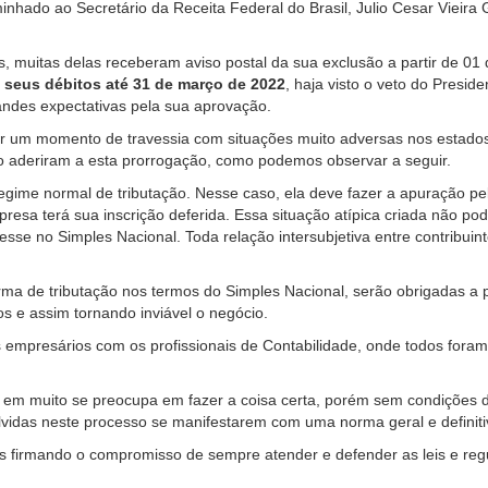
nhado ao Secretário da Receita Federal do Brasil, Julio Cesar Vieira
, muitas delas receberam aviso postal da sua exclusão a partir de 01
 seus débitos até 31 de março de 2022
, haja visto o veto do Presi
randes expectativas pela sua aprovação.
 um momento de travessia com situações muito adversas nos estados 
o aderiram a esta prorrogação, como podemos observar a seguir.
egime normal de tributação. Nesse caso, ela deve fazer a apuração pe
sa terá sua inscrição deferida. Essa situação atípica criada não pode 
esse no Simples Nacional. Toda relação intersubjetiva entre contribuin
a de tributação nos termos do Simples Nacional, serão obrigadas a p
s e assim tornando inviável o negócio.
empresários com os profissionais de Contabilidade, onde todos foram 
e em muito se preocupa em fazer a coisa certa, porém sem condições d
idas neste processo se manifestarem com uma norma geral e definitiva
ais firmando o compromisso de sempre atender e defender as leis e re