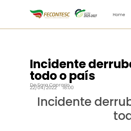
Home
Incidente derrub
todo o país
De
Sara Caprario
22/04/2022
18:00
Incidente derru
to