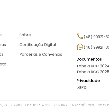
e
Sobre
(48) 99921-3
cias
Certificação Digital
(48) 99921-3
os
Parcerias e Convênios
Documentos
ato
Tabela RCC 202
Tabela RCC 202
Privacidade
LGPD
I, 79 – ED MIGUEL DAUX SALA 302 – CENTRO – FLORIANÓPOLIS – SC CEP: