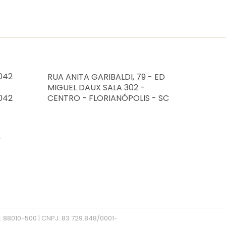
042
RUA ANITA GARIBALDI, 79 - ED
MIGUEL DAUX SALA 302 -
042
CENTRO - FLORIANÓPOLIS - SC
4
5
 88010-500 | CNPJ: 83.729.848/0001-