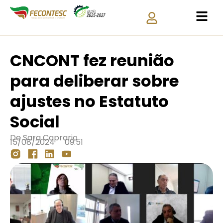
CNCONT fez reunião
para deliberar sobre
ajustes no Estatuto
Social
De
Sara Caprario
15/08/2024
09:51