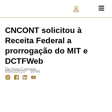
CNCONT solicitou à
Receita Federal a
prorrogação do MIT e
DCTFWeb
De
Sara Caprario
05/02/2025
18:44