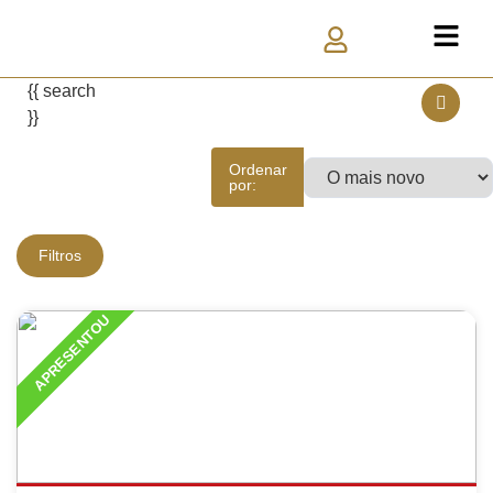
{{ search
}}
Ordenar
por:
Filtros
APRESENTOU